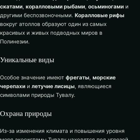
скатами
,
коралловыми рыбами
,
осьминогами
и
другими беспозвоночными.
Коралловые рифы
вокруг атоллов образуют один из самых
красивых и живых подводных миров в
Полинезии.
Уникальные виды
Особое значение имеют
фрегаты
,
морские
черепахи
и
летучие лисицы
, являющиеся
символами природы Тувалу.
Охрана природы
Из-за изменения климата и повышения уровня
моря экосистемы Тувалу находятся под угрозой.