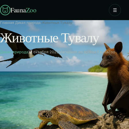
Fauna
Zoo
☰
Главная
›
Дикая природа
›
Животные Тувалу
Животные Тувалу
Дикая природа
14 октября 2025
Материал из архива FaunaZoo