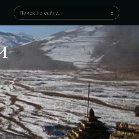
Поиск
⌕
и