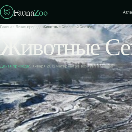
Fauna
Zoo
Атла
Главная
›
Дикая природа
›
Животные Северной Осетии
Животные Се
Дикая природа
5 января 2012
Материал из архива FaunaZoo