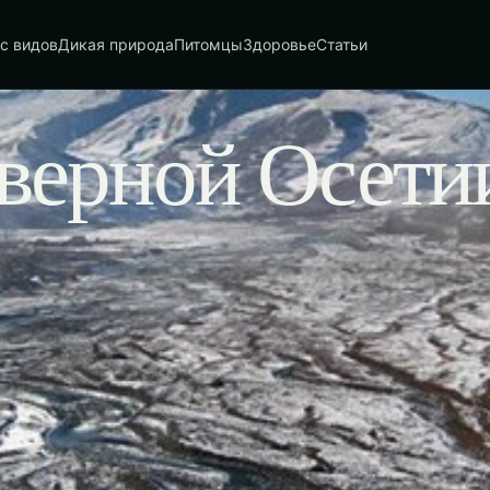
с видов
Дикая природа
Питомцы
Здоровье
Статьи
верной Осети