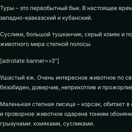
Туры – это первобытный бык. В настоящее врем
западно-кавказский и кубанский.
Суслики, большой тушканчик, серый хомяк и п
животного мира степной полосы.
[adrotate banner=»3″]
Ушастый еж. Очень интересное животное по св
безобиден, доверчив, неприхотлив и прожорлив
Маленькая степная лисица – корсак, обитает в
и проворное животное одарена тонким обоняни
грызунами: хомяками, сусликами.