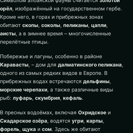
Символом албанской фауны считается
золотой
орёл
, изображённый на государственном гербе.
Кроме него, в горах и прибрежных зонах
обитают
скопы
,
соколы
,
пеликаны
,
цапли
,
аисты
, а в зимнее время – многочисленные
перелётные птицы.
Побережье и лагуны, особенно в районе
Каравасты
, – дом для
далматинского пеликана
,
одного из самых редких видов в Европе. В
прибрежных водах встречаются
дельфины
,
морские черепахи
, а также различные виды
рыб:
луфарь
,
скумбрия
,
кефаль
.
В пресных водоёмах, включая
Охридское
и
Скадарское озёра
, водятся
угри
,
карпы
,
форель
,
щука
и
сом
. Здесь же обитают