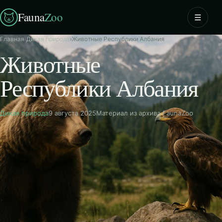
Fauna
Zoo
☰
Главная
›
Дикая природа
›
Животные Республики Албания
Животные
Республики Албания
Дикая природа
9 августа 2025
Материал из архива FaunaZoo