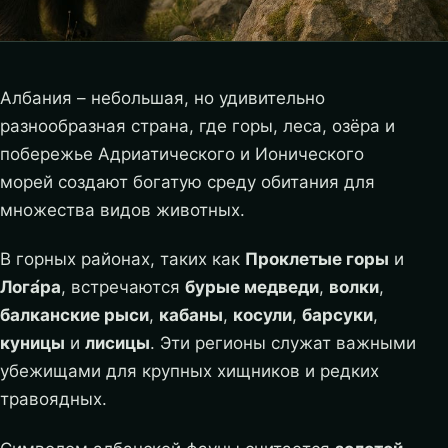
Албания – небольшая, но удивительно
разнообразная страна, где горы, леса, озёра и
побережье Адриатического и Ионического
морей создают богатую среду обитания для
множества видов животных.
В горных районах, таких как
Проклетые горы
и
Лога́ра
, встречаются
бурые медведи
,
волки
,
балканские рыси
,
кабаны
,
косули
,
барсуки
,
куницы
и
лисицы
. Эти регионы служат важными
убежищами для крупных хищников и редких
травоядных.