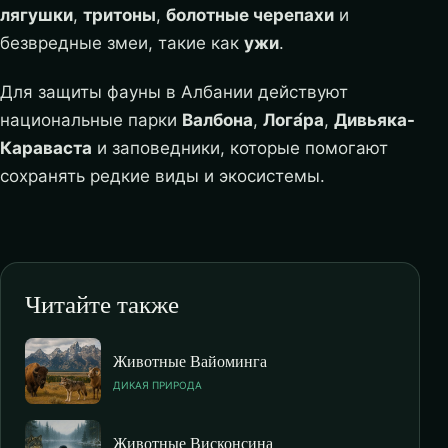
лягушки
,
тритоны
,
болотные черепахи
и
безвредные змеи, такие как
ужи
.
Для защиты фауны в Албании действуют
национальные парки
Валбона
,
Лога́ра
,
Дивьяка-
Караваста
и заповедники, которые помогают
сохранять редкие виды и экосистемы.
Читайте также
Животные Вайоминга
ДИКАЯ ПРИРОДА
Животные Висконсина