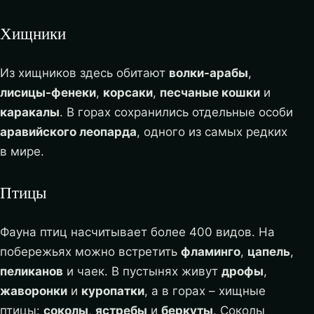
Хищники
Из хищников здесь обитают
волки-арабы
,
лисицы-фенеки
,
корсаки
,
песчаные кошки
и
каракалы
. В горах сохранились отдельные особи
аравийского леопарда
, одного из самых редких
в мире.
Птицы
Фауна птиц насчитывает более 400 видов. На
побережьях можно встретить
фламинго
,
цапель
,
пеликанов
и чаек. В пустынях живут
дрофы
,
жаворонки
и
куропатки
, а в горах – хищные
птицы:
соколы
,
ястребы
и
беркуты
. Соколы