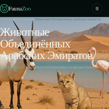
Fauna
Zoo
☰
Главная
›
Дикая природа
›
Животные Объединённых Арабских Эмиратов
Животные
Объединённых
Арабских Эмиратов
Дикая природа
26 сентября 2025
Материал из архива FaunaZoo