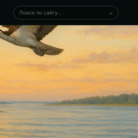
Поиск
⌕