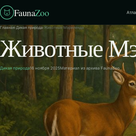
Fauna
Zoo
Атла
Главная
›
Дикая природа
›
Животные Мэриленда
Животные Мэ
Дикая природа
16 ноября 2025
Материал из архива FaunaZoo