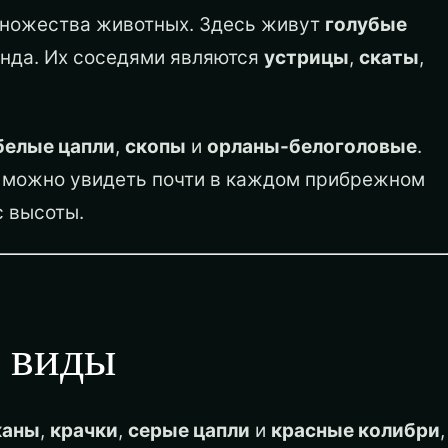
множества животных. Здесь живут
голубые
нда. Их соседями являются
устрицы
,
скаты
,
белые цапли
,
скопы
и
орланы-белоголовые
.
ё можно увидеть почти в каждом прибрежном
с высоты.
 виды
каны
,
крачки
,
серые цапли
и
красные колибри
,