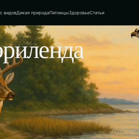
с видов
Дикая природа
Питомцы
Здоровье
Статьи
риленда