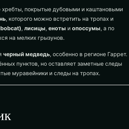
е хребты, покрытые дубовыми и каштановыми
нь
, которого можно встретить на тропах и
(bobcat)
,
лисицы
,
еноты
и
опоссумы
, а по
хся на мелких грызунов.
ся
черный медведь
, особенно в регионе Гаррет.
ённых пунктов, но оставляет заметные следы
ытые муравейники и следы на тропах.
ик