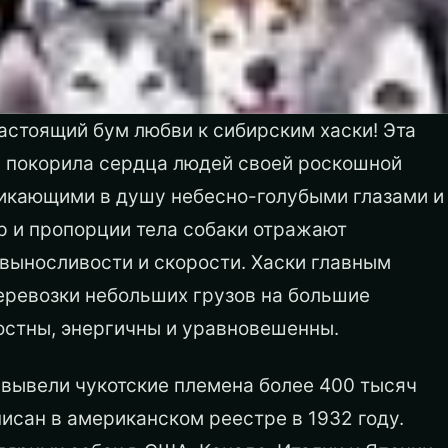
астоящий бум любви к сибирским хаски! Эта
а покорила сердца людей своей роскошной
икающими в душу небесно-голубыми глазами и
р и пропорции тела собаки отражают
выносливости и скорости. Хаски главным
еревозки небольших грузов на большие
остны, энергичны и уравновешенны.
у вывели чукотские племена более 400 тысяч
исан в американском реестре в 1932 году.