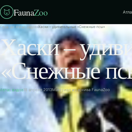
Fauna
Zoo
Атла
Главная
›
Атлас видов
›
Хаски – удивительные «Снежные псы»
Хаски – удив
«Снежные пс
Атлас видов
18 апреля 2013
Материал из архива FaunaZoo