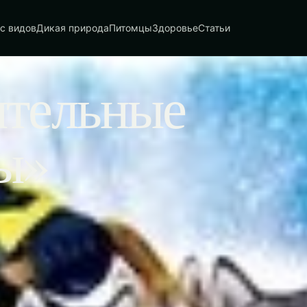
с видов
Дикая природа
Питомцы
Здоровье
Статьи
ительные
ы»