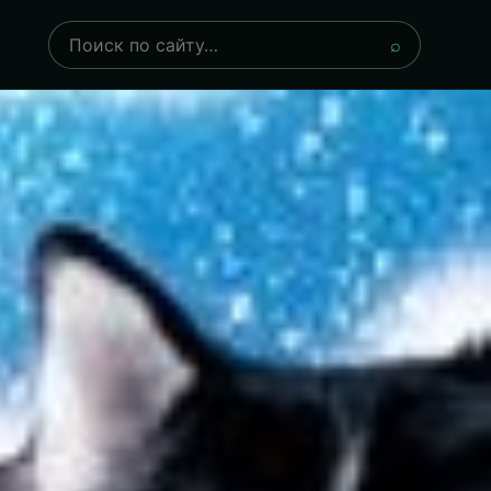
Поиск
⌕