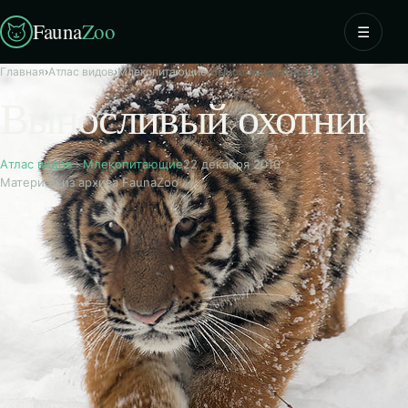
Fauna
Zoo
☰
Главная
›
Атлас видов
›
Млекопитающие
›
Выносливый охотник
Выносливый охотник
Атлас видов
·
Млекопитающие
22 декабря 2010
Материал из архива FaunaZoo