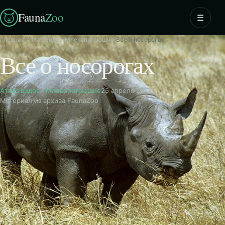
Fauna
Zoo
☰
Главная
›
Атлас видов
›
Млекопитающие
›
Все о носорогах
Все о носорогах
Атлас видов
·
Млекопитающие
25 апреля 2013
Материал из архива FaunaZoo