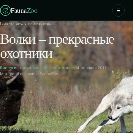
Fauna
Zoo
☰
Главная
›
Биология животных
›
Волки – прекрасные охотники
Волки – прекрасные
охотники
Биология животных
·
Млекопитающие
14 февраля 2011
Материал из архива FaunaZoo