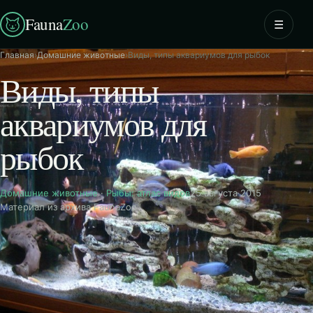
Fauna
Zoo
☰
Главная
›
Домашние животные
›
Виды, типы аквариумов для рыбок
Виды, типы
аквариумов для
рыбок
Домашние животные
·
Рыбы: атлас видов
25 августа 2015
Материал из архива FaunaZoo