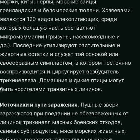
моржи, киты, нерпы, морские зайцы,
гренландские и беломорские тюлени. Хозяевами
являются 120 видов млекопитающих, среди
которых большую часть составляют
микромаммалии (грызуны, насекомоядные и
др.). Последние утилизируют растительные и
животные остатки и служат той основой или
своеобразным симпластом, в котором постоянно
воспроизводится и циркулирует возбудитель
трихинеллеза. Домашние и дикие птицы могут
быть носителями транзитных личинок.
Источники и пути заражения.
Пушные звери
заражаются при поедании не обезвреженных от
личинок трихинелл мясных боенских отходов,
свиных субпродуктов, мяса морских животных,
кабанов, медведей, тушек пушных зверей,