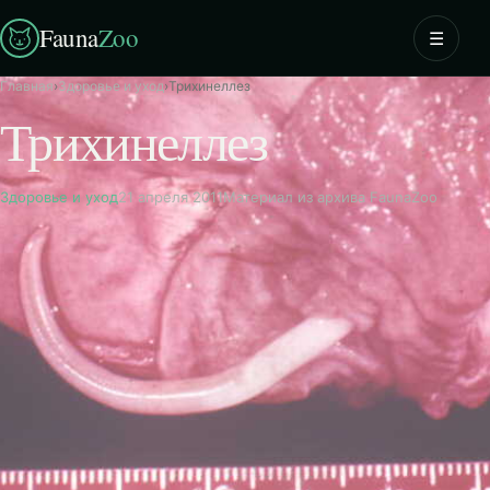
Fauna
Zoo
☰
Главная
›
Здоровье и уход
›
Трихинеллез
Трихинеллез
Здоровье и уход
21 апреля 2011
Материал из архива FaunaZoo