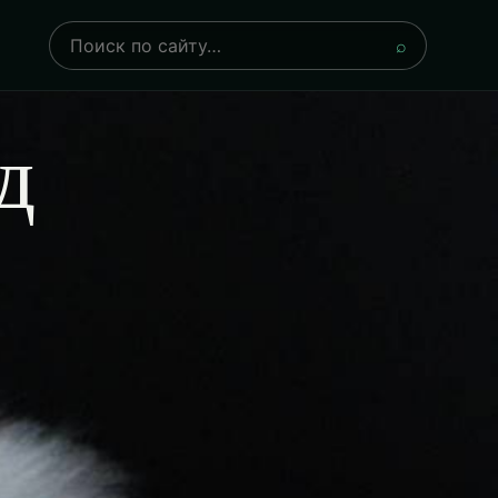
Поиск
⌕
д