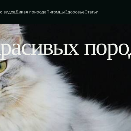
с видов
Дикая природа
Питомцы
Здоровье
Статьи
красивых поро