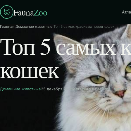
Fauna
Zoo
Атла
Главная
›
Домашние животные
›
Топ 5 самых красивых пород кошек
Топ 5 самых 
кошек
Домашние животные
25 декабря 2018
Материал из архива FaunaZoo