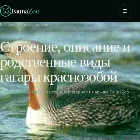
Fauna
Zoo
☰
Главная
›
Атлас видов
›
Птицы
›
Строение, описание и родственные виды гагары краснозобой
Строение, описание и
родственные виды
гагары краснозобой
Атлас видов
·
Птицы
3 марта 2012
Материал из архива FaunaZoo