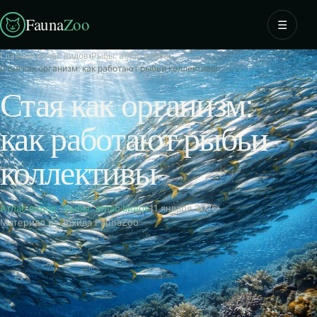
Fauna
Zoo
☰
Главная
›
Атлас видов
›
Рыбы: атлас видов
›
Стая как организм: как работают рыбьи коллективы
Стая как организм:
как работают рыбьи
коллективы
Атлас видов
·
Рыбы: атлас видов
11 января 2026
Материал из архива FaunaZoo