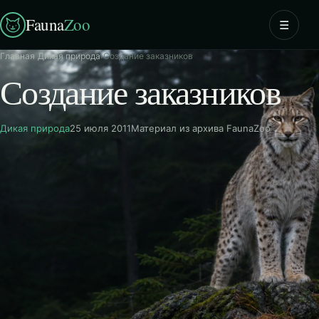
Fauna
Zoo
☰
Главная
›
Дикая природа
›
Создание заказников
Создание заказников
Дикая природа
25 июля 2011
Материал из архива FaunaZoo