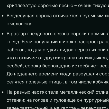
хрипловатую сорочью песню – очень тихую 
Вездесущая сорока отличается неуемным л
к человеку.
В разгар гнездового сезона сороки промышл
гнезд. Если популяции широко распростран
набегов, то для редких видов пернатых они 
что в отличие от других крылатых хищников
особей, сорока беспощадно истребляет вес
До недавнего времени люди разрушали сорочь
селятся полезные птицы, в том числе кобчик
На разных частях тела металлический отли
оттенки: на голове и туловище он пурпурный
зеленовато-синий, а на хвосте – зеленовато