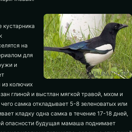
е кустарника
к
селятся на
ериалом для
ружи и
ет
 из колючих
зан глиной и выстлан мягкой травой, мхом и
 чего самка откладывает 5-8 зеленоватых или
ает кладку одна самка в течение 17-18 дней,
ей опасности будущая мамаша поднимает