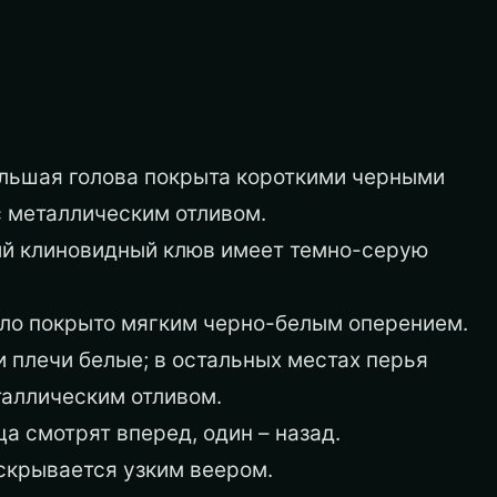
ольшая голова покрыта короткими черными
 металлическим отливом.
ий клиновидный клюв имеет темно-серую
ело покрыто мягким черно-белым оперением.
и плечи белые; в остальных местах перья
таллическим отливом.
ца смотрят вперед, один – назад.
аскрывается узким веером.