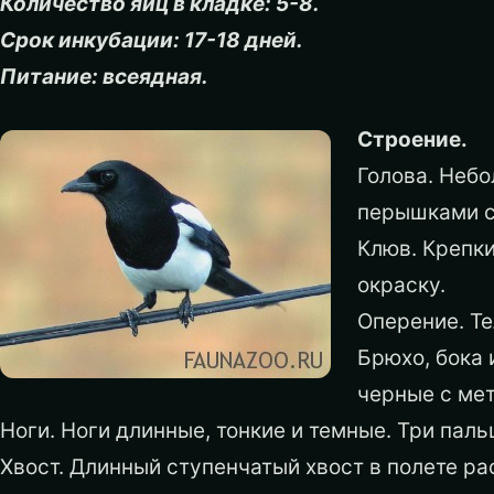
Количество яиц в кладке: 5-8.
Срок инкубации: 17-18 дней.
Питание: всеядная.
Строение.
Голова. Неб
перышками с
Клюв. Крепк
окраску.
Оперение. Т
Брюхо, бока 
черные с ме
Ноги. Ноги длинные, тонкие и темные. Три паль
Хвост. Длинный ступенчатый хвост в полете р