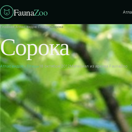
Fauna
Zoo
Атла
Главная
›
Атлас видов
›
Птицы
›
Сорока
Сорока
Атлас видов
·
Птицы
18 октября 2012
Материал из архива FaunaZoo