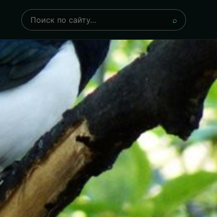
Поиск
⌕