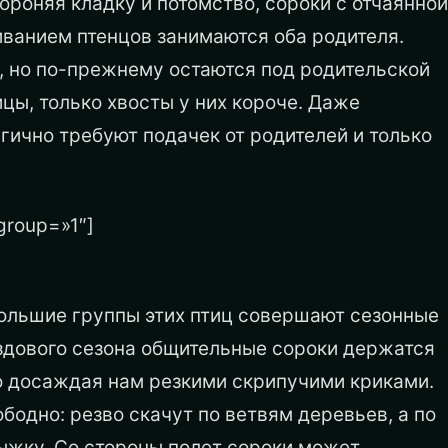
ороняя кладку и потомство, сороки с отчаянной
ванием птенцов занимаются оба родителя.
а, но по-прежнему остаются под родительской
ицы, только хвосты у них короче. Даже
гично требуют подачек от родителей и только
group=»1″]
большие группы этих птиц совершают сезонные
здового сезона общительные сороки держатся
о досаждая нам резкими скрипучими криками.
одно: резво скачут по ветвям деревьев, а по
ыжку. Со стороны полет сороки может