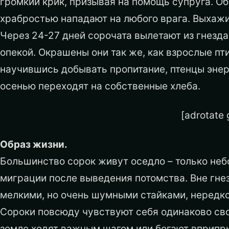
громкий крик, призывая на помощь супруга. Об
храбростью нападают на любого врага. Выхажи
Через 24-27 дней сорочата вылетают из гнезд
опекой. Окрашены они так же, как взрослые пт
научившись добывать пропитание, птенцы энер
осенью переходят на собственные хлеба.
[adrotate 
Образ жизни.
Большинство сорок живут оседло – только не
миграции после выведения потомства. Вне гне
мелкими, но очень шумными стайками, нередк
Сороки повсюду чувствуют себя одинаково своб
земле ходят важным шагом или бегают вприпр