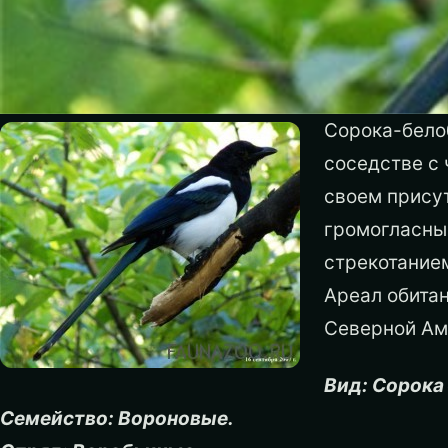
Сорока-бело
соседстве с 
своем присут
громогласны
стрекотание
Ареал обитан
Северной Ам
Вид: Сорока –
Семейство: Вороновые.