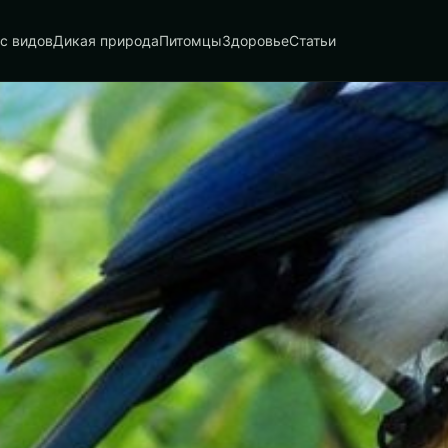
с видов
Дикая природа
Питомцы
Здоровье
Статьи