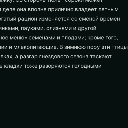
 деле она вполне прилично владеет летным
богатый рацион изменяется со сменой времен
инками, пауками, слизнями и другой
ое меню» семенами и плодами; кроме того,
лии и млекопитающие. В зимнюю пору эти птицы
лках, а разгар гнездового сезона таскают
ые кладки тоже разоряются голодными