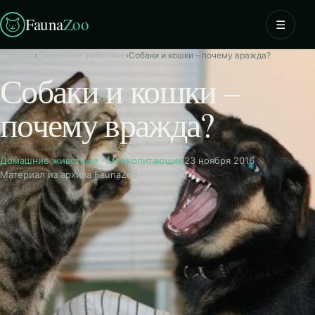
Fauna
Zoo
☰
Главная
›
Домашние животные
›
Собаки и кошки – почему вражда?
Собаки и кошки –
почему вражда?
Домашние животные
·
Млекопитающие
23 ноября 2016
Материал из архива FaunaZoo