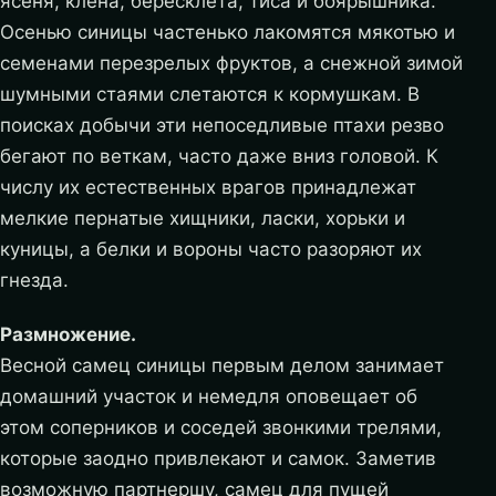
ясеня, клена, бересклета, тиса и боярышника.
Осенью синицы частенько лакомятся мякотью и
семенами перезрелых фруктов, а снежной зимой
шумными стаями слетаются к кормушкам. В
поисках добычи эти непоседливые птахи резво
бегают по веткам, часто даже вниз головой. К
числу их естественных врагов принадлежат
мелкие пернатые хищники, ласки, хорьки и
куницы, а белки и вороны часто разоряют их
гнезда.
Размножение.
Весной самец синицы первым делом занимает
домашний участок и немедля оповещает об
этом соперников и соседей звонкими трелями,
которые заодно привлекают и самок. Заметив
возможную партнершу, самец для пущей