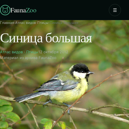
Fauna
Zoo
☰
Главная
›
Атлас видов
›
Птицы
›
Синица большая
Синица большая
Атлас видов
·
Птицы
12 октября 2012
Материал из архива FaunaZoo