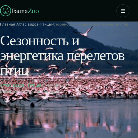
Fauna
Zoo
☰
Главная
›
Атлас видов
›
Птицы
›
Сезонность и энергетика перелетов птиц
Сезонность и
энергетика перелетов
птиц
Атлас видов
·
Птицы
19 ноября 2011
Материал из архива FaunaZoo