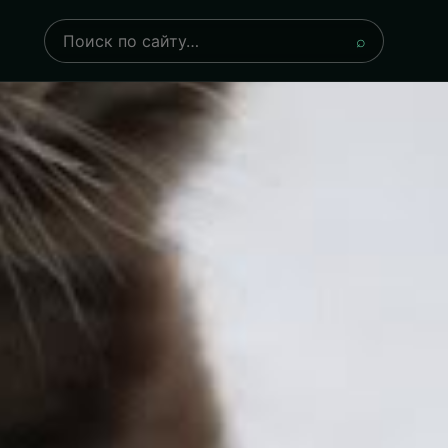
Поиск
⌕