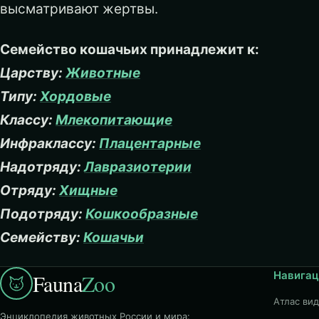
высматривают жертвы.
Семейство кошачьих принадлежит к:
Царству:
Животные
Типу:
Хордовые
Классу:
Млекопитающие
Инфраклассу:
Плацентарные
Надотряду:
Лавразиотерии
Отряду:
Хищные
Подотряду:
Кошкообразные
Семейству:
Кошачьи
Навигац
Fauna
Zoo
Атлас ви
Энциклопедия животных России и мира: