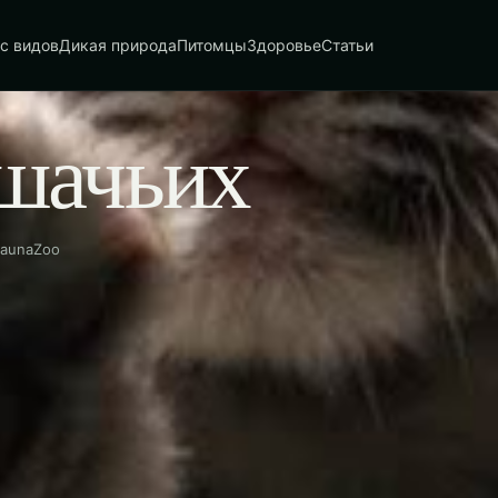
с видов
Дикая природа
Питомцы
Здоровье
Статьи
ошачьих
FaunaZoo