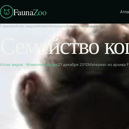
Fauna
Zoo
Атла
Главная
›
Атлас видов
›
Млекопитающие
›
Семейство кошачьих
Семейство к
Атлас видов
·
Млекопитающие
21 декабря 2010
Материал из архива 