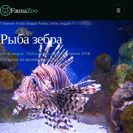
Fauna
Zoo
☰
Главная
›
Атлас видов
›
Рыбы: атлас видов
›
Рыба зебра
Рыба зебра
Атлас видов
·
Рыбы: атлас видов
3 апреля 2018
Материал из архива FaunaZoo