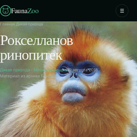
Fauna
Zoo
☰
Главная
›
Дикая природа
›
Рокселланов ринопитек
Рокселланов
ринопитек
Дикая природа
·
Млекопитающие
19 августа 2018
Материал из архива FaunaZoo