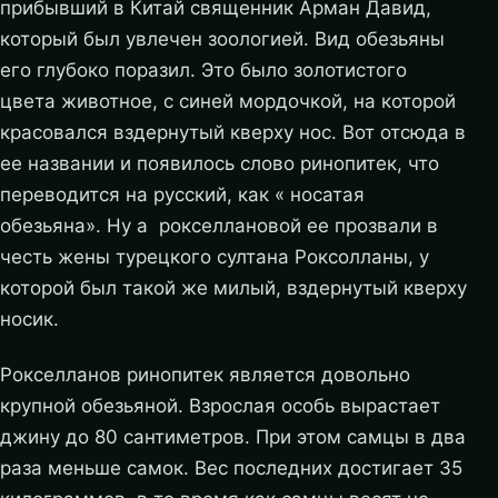
прибывший в Китай священник Арман Давид,
который был увлечен зоологией. Вид обезьяны
его глубоко поразил. Это было золотистого
цвета животное, с синей мордочкой, на которой
красовался вздернутый кверху нос. Вот отсюда в
ее названии и появилось слово ринопитек, что
переводится на русский, как « носатая
обезьяна». Ну а рокселлановой ее прозвали в
честь жены турецкого султана Роксолланы, у
которой был такой же милый, вздернутый кверху
носик.
Рокселланов ринопитек является довольно
крупной обезьяной. Взрослая особь вырастает
джину до 80 сантиметров. При этом самцы в два
раза меньше самок. Вес последних достигает 35