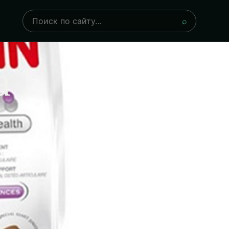
Поиск
⌕
а