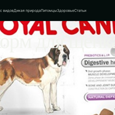
с видов
Дикая природа
Питомцы
Здоровье
Статьи
корм для щенк