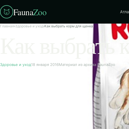
Fauna
Zoo
Атла
Главная
›
Здоровье и уход
›
Как выбрать корм для щенка
Как выбрать 
Здоровье и уход
18 января 2016
Материал из архива FaunaZoo