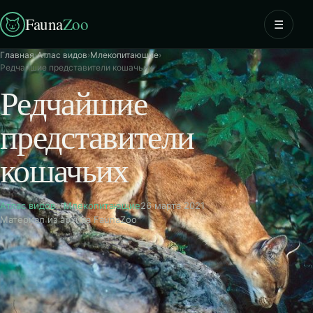
Fauna
Zoo
☰
Главная
›
Атлас видов
›
Млекопитающие
›
Редчайшие представители кошачьих
Редчайшие
представители
кошачьих
Атлас видов
·
Млекопитающие
26 марта 2021
Материал из архива FaunaZoo