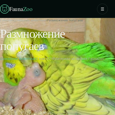
Fauna
Zoo
☰
Главная
›
Домашние животные
›
Размножение попугаев
Размножение
попугаев
Домашние животные
2 мая 2014
Материал из архива FaunaZoo