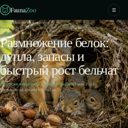
Fauna
Zoo
☰
Главная
›
Биология животных
›
Размножение белок: дупла, запасы и быстрый рост бельчат
Размножение белок:
дупла, запасы и
быстрый рост бельчат
Биология животных
·
Млекопитающие
19 мая 2026
Материал из архива FaunaZoo