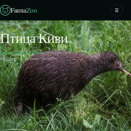
Fauna
Zoo
☰
Главная
›
Дикая природа
›
Птица Киви
Птица Киви
Дикая природа
·
Птицы
29 марта 2011
Материал из архива FaunaZoo