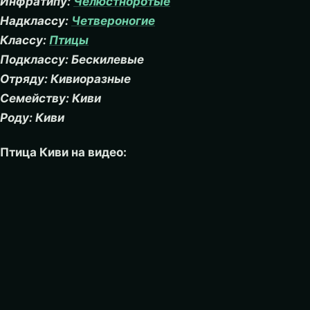
Инфратипу:
Челюстноротые
Надклассу:
Четвероногие
Классу:
Птицы
Подклассу: Бескилевые
Отряду: Кивиоразные
Семейству: Киви
Роду: Киви
Птица Киви на видео: