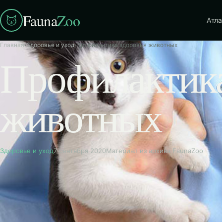
Fauna
Zoo
Атла
Главная
›
Здоровье и уход
›
Профилактика здоровья животных
Профилактика
животных
Здоровье и уход
7 сентября 2020
Материал из архива FaunaZoo