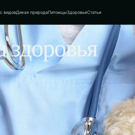
с видов
Дикая природа
Питомцы
Здоровье
Статьи
 здоровья