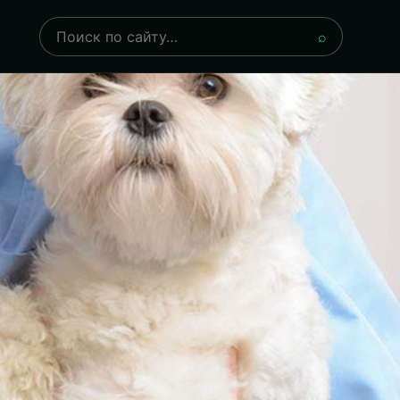
Поиск
⌕