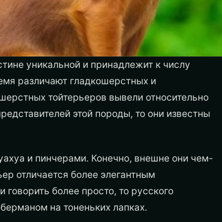
стине уникальной и принадлежит к числу
ремя различают гладкошерстных и
шерстных тойтерьеров вывели относительно
представителей этой породы, то они известны
уахуа и пинчерами. Конечно, внешне они чем-
рьер отличается более элегантным
 говорить более просто, то русского
берманом на тоненьких лапках.