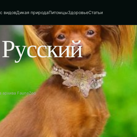
с видов
Дикая природа
Питомцы
Здоровье
Статьи
 Русский
з архива FaunaZoo