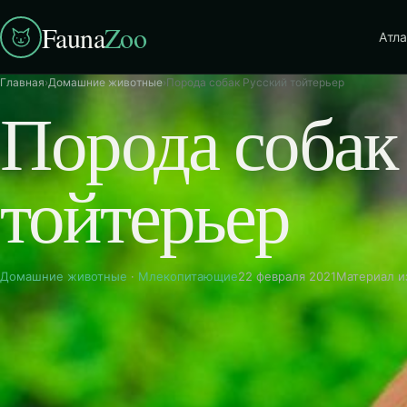
Fauna
Zoo
Атла
Главная
›
Домашние животные
›
Порода собак Русский тойтерьер
Порода собак
тойтерьер
Домашние животные
·
Млекопитающие
22 февраля 2021
Материал и