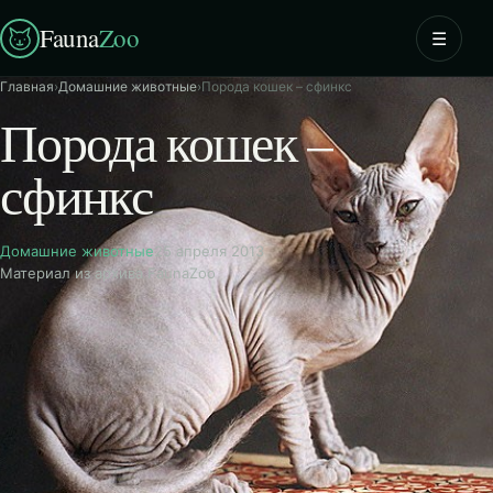
Fauna
Zoo
☰
Главная
›
Домашние животные
›
Порода кошек – сфинкс
Порода кошек –
сфинкс
Домашние животные
25 апреля 2013
Материал из архива FaunaZoo