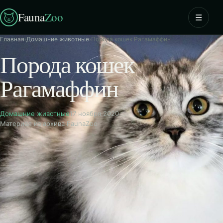
Fauna
Zoo
☰
Главная
›
Домашние животные
›
Порода кошек Рагамаффин
Порода кошек
Рагамаффин
Домашние животные
17 ноября 2020
Материал из архива FaunaZoo