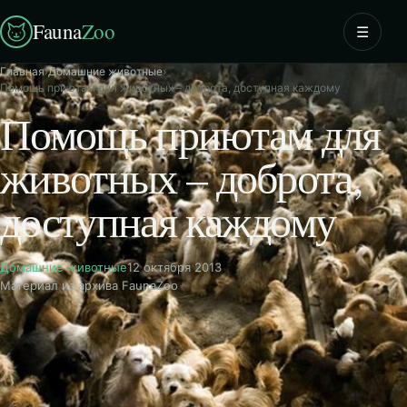
Fauna
Zoo
☰
Главная
›
Домашние животные
›
Помощь приютам для животных – доброта, доступная каждому
Помощь приютам для
животных – доброта,
доступная каждому
Домашние животные
12 октября 2013
Материал из архива FaunaZoo