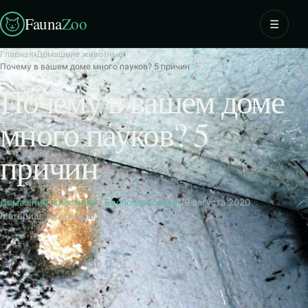
Fauna
Zoo
☰
Главная
›
Домашние животные
›
Почему в вашем доме много пауков? 5 причин
Почему в вашем доме
много пауков? 5
причин
Домашние животные
·
Беспозвоночные
18 августа 2020
Материал из архива FaunaZoo