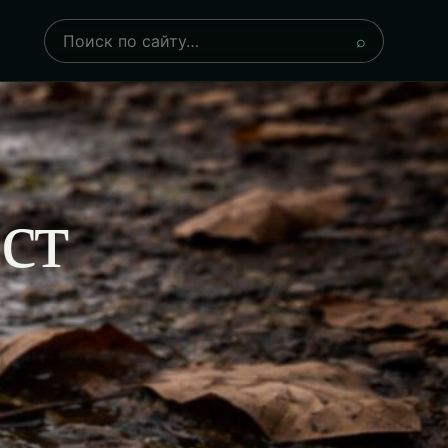
Поиск
⌕
ст