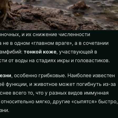
оночных, и их снижение численности
 не в одном «главном враге», а в сочетании
 амфибий:
тонкой коже
, участвующей в
ти от воды на стадиях икры и головастиков.
езни
, особенно грибковые. Наиболее известен
её функции, и животное может погибнуть из-за
снее всего то, что у разных видов иммунная
относительно мягко, другие «сыпятся» быстро,
зни.