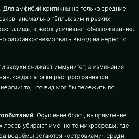
. Для амфибий критичны не только средние
озков, аномально тёплых зим и резких
рестилища, а жара усиливает обезвоживание.
о рассинхронизировать выход на нерест с
ли засухи снижает иммунитет, а изменения
на», когда патоген распространяется
нергии: то, что вид мог бы пережить по
тообитаний
. Осушение болот, выпрямление
х лесов убирают именно те микросреды, где
гда водоёмы остаются «островками» среди