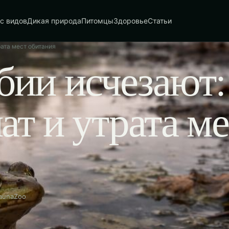
с видов
Дикая природа
Питомцы
Здоровье
Статьи
рата мест обитания
ии исчезают:
ат и утрата ме
FaunaZoo