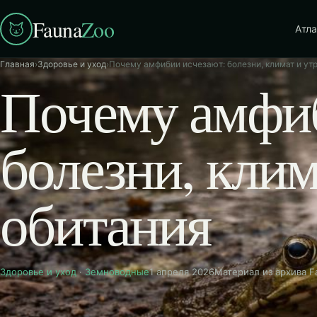
Fauna
Zoo
Атла
Главная
›
Здоровье и уход
›
Почему амфибии исчезают: болезни, климат и ут
Почему амфиб
болезни, клим
обитания
Здоровье и уход
·
Земноводные
1 апреля 2026
Материал из архива 