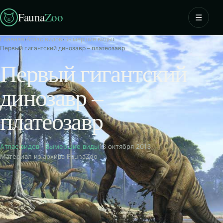
Fauna
Zoo
☰
Главная
›
Атлас видов
›
Вымершие виды
›
Первый гигантский динозавр – платеозавр
Первый гигантский
динозавр –
платеозавр
Атлас видов
·
Вымершие виды
13 октября 2013
Материал из архива FaunaZoo