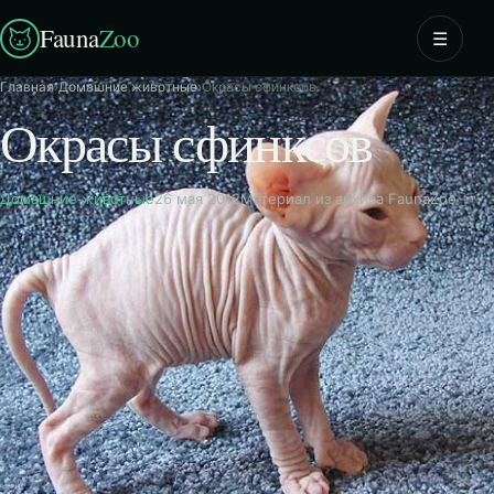
Fauna
Zoo
☰
Главная
›
Домашние животные
›
Окрасы сфинксов
Окрасы сфинксов
Домашние животные
26 мая 2012
Материал из архива FaunaZoo