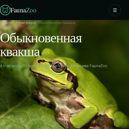
Fauna
Zoo
☰
Главная
›
Атлас видов
›
Обыкновенная квакша
Обыкновенная
квакша
Атлас видов
10 ноября 2018
Материал из архива FaunaZoo