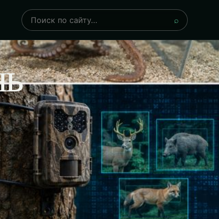
Поиск
⌕
нь