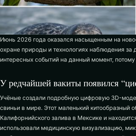
Июнь 2026 года оказался насыщенным на новос
охране природы и технологиях наблюдения за 
интересных событий на данный момент, потому
У редчайшей вакиты появился “ц
Учёные создали подробную цифровую 3D-модел
свиньи в мире. Этот маленький китообразный о
Калифорнийского залива в Мексике и находится
использовали медицинскую визуализацию, ми