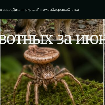
с видов
Дикая природа
Питомцы
Здоровье
Статьи
вотных за ию