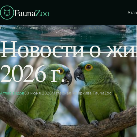
Fauna
Zoo
Атла
Главная
›
Атлас видов
›
Новости о животных за июнь 2026 г.
Новости о жи
2026 г.
Атлас видов
30 июня 2026
Материал из архива FaunaZoo