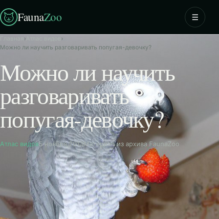
Fauna
Zoo
☰
Главная
›
Атлас видов
›
Можно ли научить разговаривать попугая-девочку?
Можно ли научить
разговаривать
попугая-девочку?
Атлас видов
5 ноября 2013
Материал из архива FaunaZoo