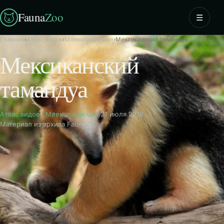
Fauna
Zoo
☰
Главная
›
Атлас видов
›
Млекопитающие
›
Мексиканский тамандуа
Мексиканский
тамандуа
Атлас видов
·
Млекопитающие
21 июля 2018
Материал из архива FaunaZoo