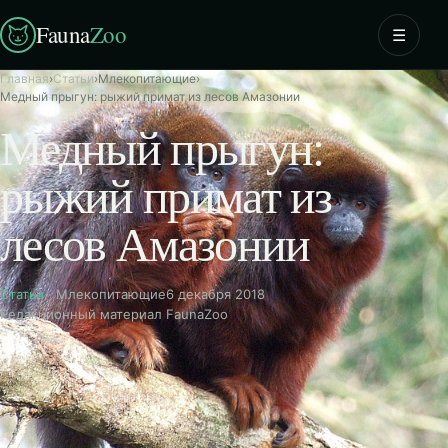
Fauna
Zoo
☰
Главная
›
Статьи
›
Млекопитающие
›
Медный прыгун: рыжий примат из лесов Амазонии
Медный прыгун:
рыжий примат из
лесов Амазонии
Статьи
· Млекопитающие
6 декабря 2018
Редакционный материал FaunaZoo