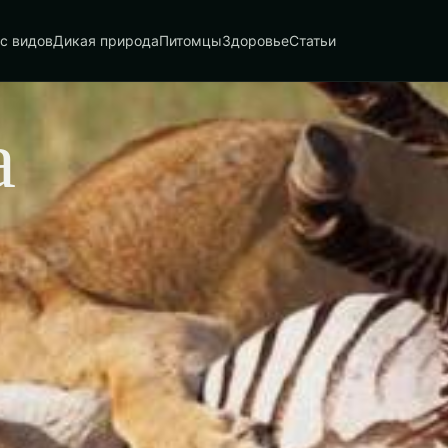
с видов
Дикая природа
Питомцы
Здоровье
Статьи
а