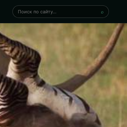
Поиск
⌕