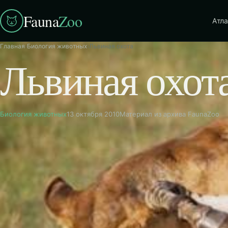
Fauna
Zoo
Атла
Главная
›
Биология животных
›
Львиная охота
Львиная охот
Биология животных
13 октября 2010
Материал из архива FaunaZoo