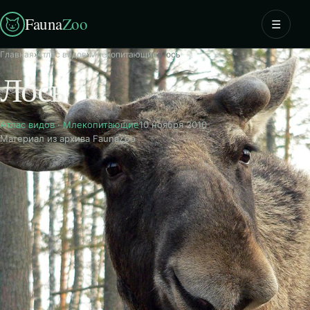
Fauna
Zoo
☰
Главная
›
Атлас видов
›
Млекопитающие
›
Лось
Лось
Атлас видов
·
Млекопитающие
10 ноября 2010
Материал из архива FaunaZoo