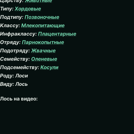
Царству:
Животные
Типу:
Хордовые
Подтипу:
Позвоночные
Классу:
Млекопитающие
Инфраклассу:
Плацентарные
Отряду:
Парнокопытные
Подотряду:
Жвачные
Семейству:
Оленевые
Подсемейству:
Косули
Роду: Лоси
Виду: Лось
Лось на видео: