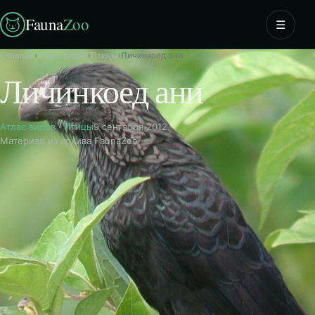
Fauna
Zoo
☰
Главная
›
Атлас видов
›
Птицы
›
Личинкоед ани
Личинкоед ани
Атлас видов
·
Птицы
9 сентября 2012
Материал из архива FaunaZoo