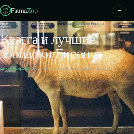
Fauna
Zoo
☰
Главная
›
Дикая природа
›
Квагга и лучшие зоопарки Европы
Квагга и лучшие
зоопарки Европы
Дикая природа
30 мая 2012
Материал из архива FaunaZoo