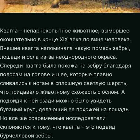
Квагга – непарнокопытное животное, вымершее
окончательно в конце ХІХ века по вине человека.
Внешне квагга напоминала некую помесь зебры,
лошади и осла из-за неоднородного окраса.
Спереди квагга была похожа на зебру благодаря
полосам на голове и шее, которые плавно
сливались к ногам в сплошную светлую шерсть,
что придавало животному схожесть с ослом. А
подойдя к ней сзади можно было увидеть
буланый круп, делающий ее похожей на лошадь.
Но все же современные исследователи
склоняются к тому, что квагга – это подвид
бурчелловой зебры.