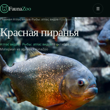
Fauna
Zoo
☰
Главная
›
Атлас видов
›
Рыбы: атлас видов
›
Красная пиранья
Красная пиранья
Атлас видов
·
Рыбы: атлас видов
19 октября 2010
Материал из архива FaunaZoo