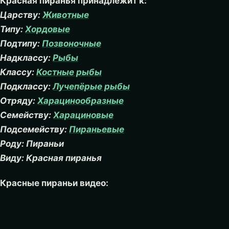
Красная пиранья принадлежит к:
Царству:
Животные
Типу:
Хордовые
Подтипу:
Позвоночные
Надклассу:
Рыбы
Классу:
Костные рыбы
Подклассу:
Лучепёрые рыбы
Отряду:
Харацинообразные
Семейству:
Харациновые
Подсемейству:
Пираньевые
Роду: Пираньи
Виду: Красная пиранья
Красные пираньи видео: