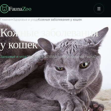
Fauna
Zoo
☰
Главная
›
Здоровье и уход
›
Кожные заболевания у кошек
Кожные заболевания
у кошек
Здоровье и уход
26 ноября 2015
Материал из архива FaunaZoo