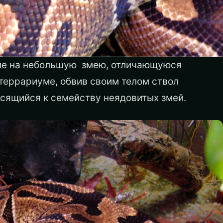
ние на небольшую змею, отличающуюся
 террариуме, обвив своим телом ствол
носящийся к семейству неядовитых змей.