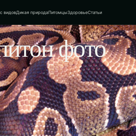
с видов
Дикая природа
Питомцы
Здоровье
Статьи
питон фото