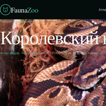
Fauna
Zoo
Атла
Главная
›
Атлас видов
›
Рептилии
›
Королевский питон фото
Королевский 
Атлас видов
·
Рептилии
19 июня 2017
Материал из архива FaunaZoo