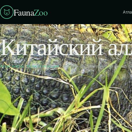
Fauna
Zoo
Атла
Главная
›
Атлас видов
›
Млекопитающие
›
Китайский аллигатор
Китайский ал
Атлас видов
·
Млекопитающие
7 февраля 2012
Материал из архива F