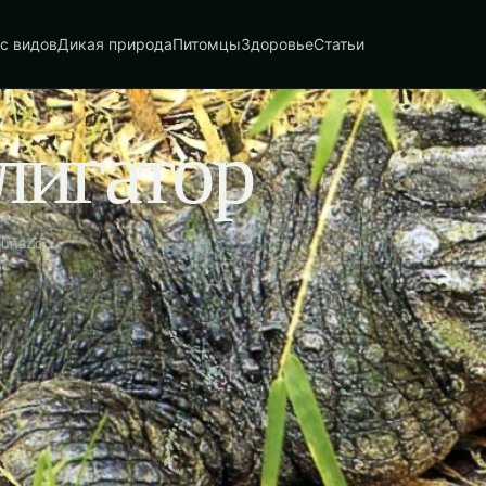
с видов
Дикая природа
Питомцы
Здоровье
Статьи
лигатор
aunaZoo