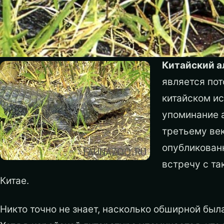
Китайский а
является по
китайском ис
упоминание а
третьему век
опубликованн
встречу с та
Китае.
Никто точно не знает, насколько обширной был