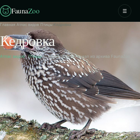
Fauna
Zoo
☰
Главная
›
Атлас видов
›
Птицы
›
Кедровка
Кедровка
Атлас видов
·
Птицы
30 июля 2018
Материал из архива FaunaZoo